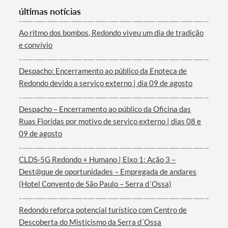
últimas notícias
Ao ritmo dos bombos, Redondo viveu um dia de tradição
e convívio
Termo de Pesquisa
Despacho: Encerramento ao público da Enoteca de
Redondo devido a serviço externo | dia 09 de agosto
Despacho – Encerramento ao público da Oficina das
Ruas Floridas por motivo de serviço externo | dias 08 e
Categorias gerais
09 de agosto
CLDS-5G Redondo + Humano | Eixo 1: Ação 3 –
Dest@que de oportunidades – Empregada de andares
(Hotel Convento de São Paulo – Serra d´Ossa)
Filtros
Redondo reforça potencial turístico com Centro de
Descoberta do Misticismo da Serra d´Ossa