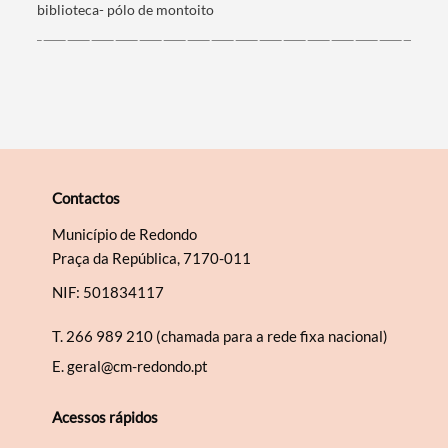
biblioteca- pólo de montoito
Categorias gerais
Contactos
Filtros
Município de Redondo
Praça da República, 7170-011
NIF: 501834117
T.
266 989 210 (chamada para a rede fixa nacional)
E.
geral@cm-redondo.pt
Acessos rápidos