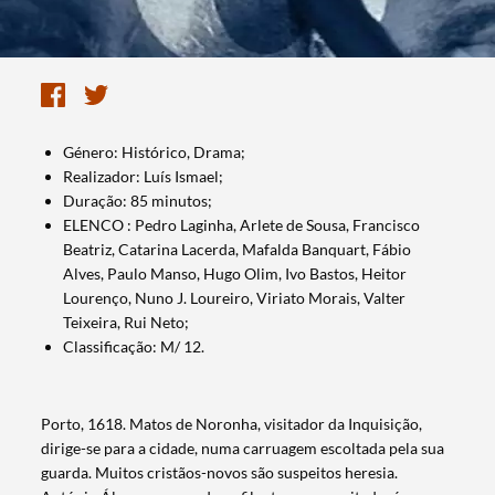
Género: Histórico, Drama;
Realizador: Luís Ismael;
Duração: 85 minutos;
ELENCO : Pedro Laginha, Arlete de Sousa, Francisco
Beatriz, Catarina Lacerda, Mafalda Banquart, Fábio
Alves, Paulo Manso, Hugo Olim, Ivo Bastos, Heitor
Lourenço, Nuno J. Loureiro, Viriato Morais, Valter
Teixeira, Rui Neto;
Classificação: M/ 12.
Porto, 1618. Matos de Noronha, visitador da Inquisição,
dirige-se para a cidade, numa carruagem escoltada pela sua
guarda. Muitos cristãos-novos são suspeitos heresia.