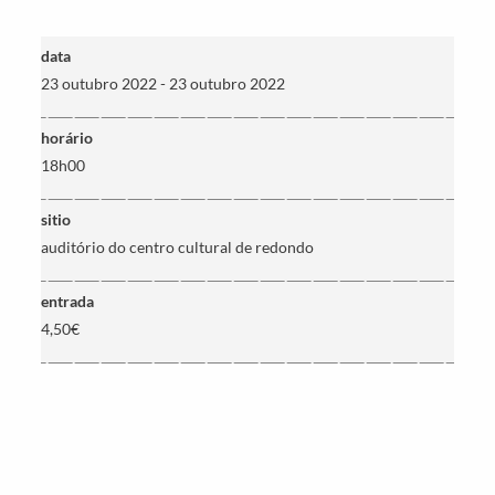
Termo de Pesquisa
data
23 outubro 2022 - 23 outubro 2022
horário
18h00
Categorias gerais
sitio
auditório do centro cultural de redondo
entrada
Filtros
4,50€