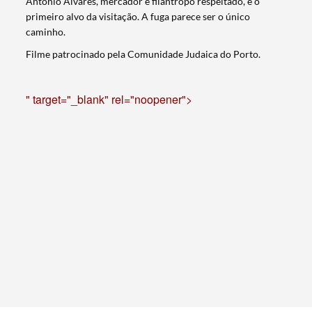
António Álvares, mercador e filantropo respeitado, é o
primeiro alvo da visitação. A fuga parece ser o único
caminho.
Filme patrocinado pela Comunidade Judaica do Porto.
" target="_blank" rel="noopener">