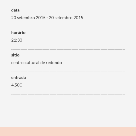
data
20 setembro 2015 - 20 setembro 2015
Termo de Pesquisa
horário
21:30
sitio
centro cultural de redondo
Categorias gerais
entrada
4,50€
Filtros