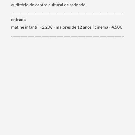
auditório do centro cultural de redondo
entrada
matiné infantil - 2,20€ - maiores de 12 anos | cinema - 4,50€
Categorias gerais
Filtros