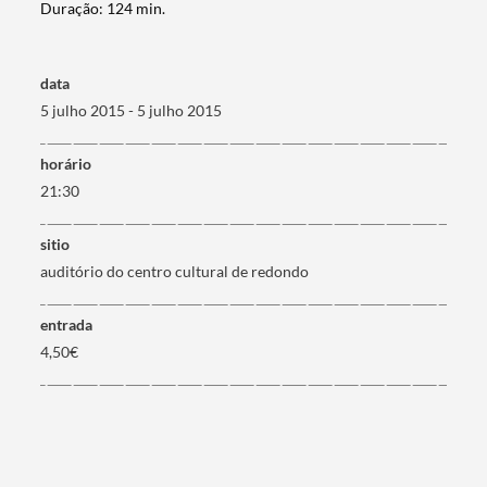
Duração: 124 min.
data
5 julho 2015 - 5 julho 2015
Termo de Pesquisa
horário
21:30
sitio
Categorias gerais
auditório do centro cultural de redondo
entrada
4,50€
Filtros