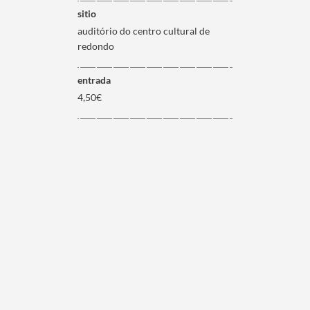
sitio
auditório do centro cultural de
redondo
entrada
4,50€