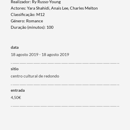
Realizador: Ry Russo-Young
Actores: Yara Shahidi, Anais Lee, Charles Melton
Classificação: M12
Género: Romance
Duração (minutos): 100
Termo de Pesquisa
data
18 agosto 2019 - 18 agosto 2019
sitio
Categorias gerais
centro cultural de redondo
entrada
4,50€
Filtros