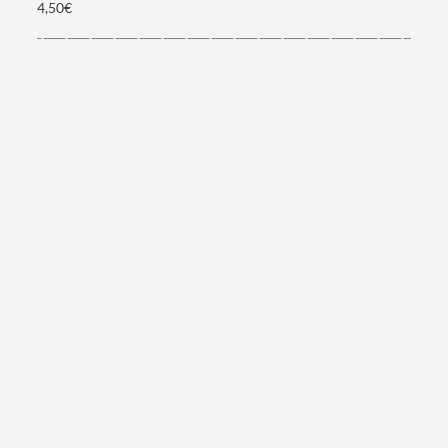
4,50€
Categorias gerais
Filtros