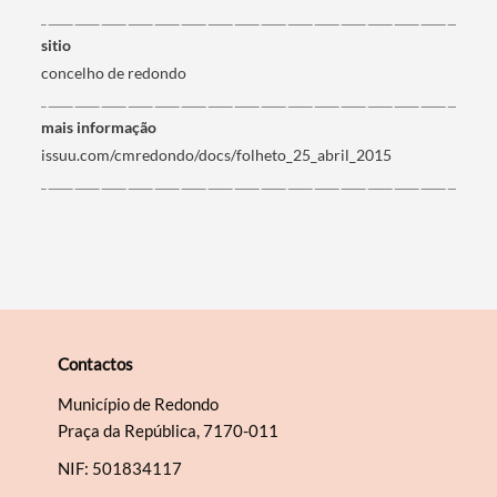
Termo de Pesquisa
sitio
concelho de redondo
mais informação
issuu.com/cmredondo/docs/folheto_25_abril_2015
Categorias gerais
Filtros
Contactos
Município de Redondo
Praça da República, 7170-011
NIF: 501834117