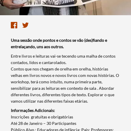
Uma sessão onde pontos e contos se vão (des)fiando e
entrelaçando, uns aos outros.
​Entre livros e leituras vai-se tecendo uma malha de contos
contados, lidos e cantarolados.
Contos que nos chegam de orelha em orelha, histórias
velhas em livros novos e novos livros com novas histórias. O
workshop, terá como intuito, numa primeira parte,
sensibilizar para as leituras em contexto de sala . Abordar
diferentes livros, diferentes tipos de texto. Explorar o que
vamos utilizar nas diferentes faixas etárias.
Informações Adicionais:
​Inscrições gratuitas e obrigatórias
Até 28 de Janeiro – 30 Participantes
Público Alvo : Educadores de infância; Pais; Professores;