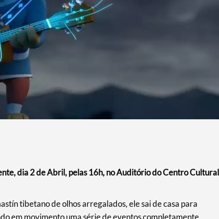
te, dia 2 de Abril, pelas 16h, no Auditório do Centro Cultural
stín tibetano de olhos arregalados, ele sai de casa para
pondo em movimento uma série de eventos completamente