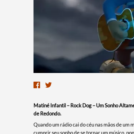
Termo de Pesquisa
Categorias gerais
Matiné Infantil – Rock Dog – Um Sonho Altamen
de Redondo.
​Quando um rádio cai do céu nas mãos de um ma
Filtros
cumprir seu sonho de se tornar um músico, 