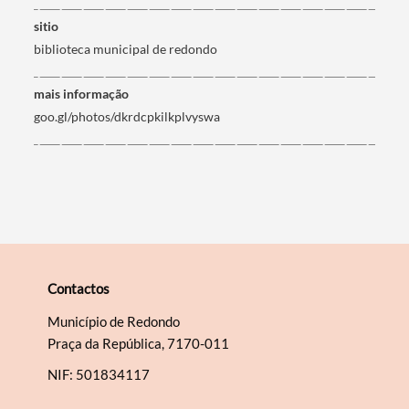
Termo de Pesquisa
sitio
biblioteca municipal de redondo
mais informação
goo.gl/photos/dkrdcpkilkplvyswa
Categorias gerais
Filtros
Contactos
Município de Redondo
Praça da República, 7170-011
NIF: 501834117