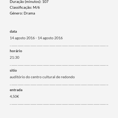
Duração (minutos): 107
Classificação: M/6
Género: Drama
data
Termo de Pesquisa
14 agosto 2016 - 14 agosto 2016
horário
21:30
Categorias gerais
sitio
auditório do centro cultural de redondo
entrada
4,50€
Filtros