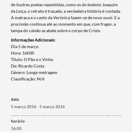
de ilustres poetas repentistas, como os do boémio Joaquim
da Loiça, o retrato é traçado, a verdadeira história é contada.
A matraca e o canto da Verónica fazem-se de novo ouvir. E a
procissão continua até ao momento em que, com fragor, a
tampa do caixão se abate sobre o corpo de Cristo.
Informações Adicionais:
​Dia 5 de março
Hora: 16h00
Título: O Pão e o Vinho
De: Ricardo Costa
Termo de Pesquisa
Género: Longa-metragem
Classificação: M/6
data
5 março 2016 - 5 março 2016
Categorias gerais
horário
16:00