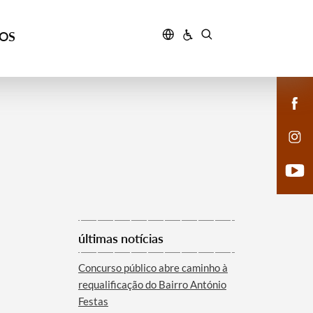
ÇOS
últimas notícias
Concurso público abre caminho à
requalificação do Bairro António
Festas