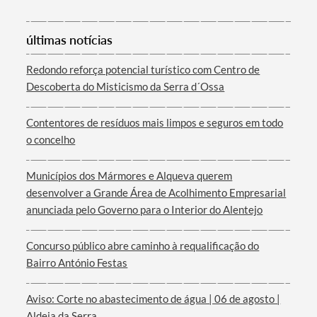
Categorias gerais
últimas notícias
Redondo reforça potencial turístico com Centro de
Descoberta do Misticismo da Serra d´Ossa
Filtros
Contentores de resíduos mais limpos e seguros em todo
o concelho
Municípios dos Mármores e Alqueva querem
desenvolver a Grande Área de Acolhimento Empresarial
anunciada pelo Governo para o Interior do Alentejo
Concurso público abre caminho à requalificação do
Bairro António Festas
Aviso: Corte no abastecimento de água | 06 de agosto |
Aldeia da Serra