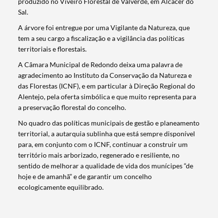
produzido no Viveiro Florestal de Valverde, em Alcácer do
Sal.
A árvore foi entregue por uma Vigilante da Natureza, que
tem a seu cargo a fiscalização e a vigilância das políticas
territoriais e florestais.
A Câmara Municipal de Redondo deixa uma palavra de
agradecimento ao Instituto da Conservação da Natureza e
das Florestas (ICNF), e em particular à Direção Regional do
Alentejo, pela oferta simbólica e que muito representa para
a preservação florestal do concelho.
No quadro das políticas municipais de gestão e planeamento
territorial, a autarquia sublinha que está sempre disponível
para, em conjunto com o ICNF, continuar a construir um
território mais arborizado, regenerado e resiliente, no
sentido de melhorar a qualidade de vida dos munícipes “de
Termo de Pesquisa
hoje e de amanhã” e de garantir um concelho
ecologicamente equilibrado.