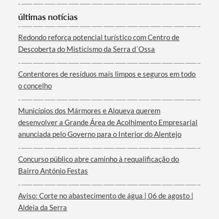
Categorias gerais
últimas notícias
Redondo reforça potencial turístico com Centro de
Descoberta do Misticismo da Serra d´Ossa
Contentores de resíduos mais limpos e seguros em todo
Filtros
o concelho
Municípios dos Mármores e Alqueva querem
desenvolver a Grande Área de Acolhimento Empresarial
anunciada pelo Governo para o Interior do Alentejo
Concurso público abre caminho à requalificação do
Bairro António Festas
Aviso: Corte no abastecimento de água | 06 de agosto |
Aldeia da Serra