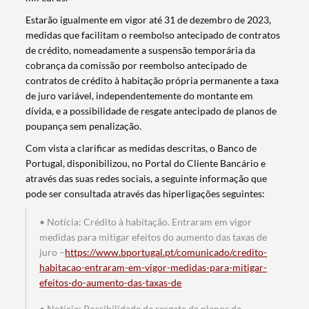
Estarão igualmente em vigor até 31 de dezembro de 2023,
medidas que facilitam o reembolso antecipado de contratos
de crédito, nomeadamente a suspensão temporária da
cobrança da comissão por reembolso antecipado de
contratos de crédito à habitação própria permanente a taxa
de juro variável, independentemente do montante em
dívida, e a possibilidade de resgate antecipado de planos de
poupança sem penalização.
Com vista a clarificar as medidas descritas, o Banco de
Portugal, disponibilizou, no Portal do Cliente Bancário e
através das suas redes sociais, a seguinte informação que
pode ser consultada através das hiperligações seguintes:
• Notícia: Crédito à habitação. Entraram em vigor
medidas para mitigar efeitos do aumento das taxas de
juro –
https://www.bportugal.pt/comunicado/credito-
habitacao-entraram-em-vigor-medidas-para-mitigar-
efeitos-do-aumento-das-taxas-de
• Notícia: Possibilidade de resgate de planos de