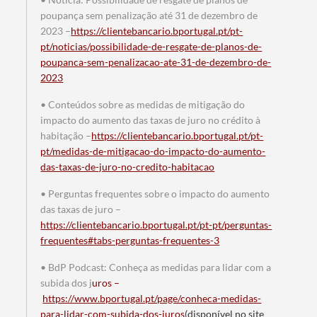
poupança sem penalização até 31 de dezembro de
2023 –
https://clientebancario.bportugal.pt/pt-
pt/noticias/possibilidade-de-resgate-de-planos-de-
poupanca-sem-penalizacao-ate-31-de-dezembro-de-
2023
• Conteúdos sobre as medidas de mitigação do
impacto do aumento das taxas de juro no crédito à
habitação –
https://clientebancario.bportugal.pt/pt-
Termo de Pesquisa
pt/medidas-de-mitigacao-do-impacto-do-aumento-
das-taxas-de-juro-no-credito-habitacao
• Perguntas frequentes sobre o impacto do aumento
das taxas de juro –
https://clientebancario.bportugal.pt/pt-pt/perguntas-
Categorias gerais
frequentes#tabs-perguntas-frequentes-3
• BdP Podcast: Conheça as medidas para lidar com a
subida dos j
uros –
https://www.bportugal.pt/page/conheca-medidas-
para-lidar-com-subida-dos-juros
(disponível no site