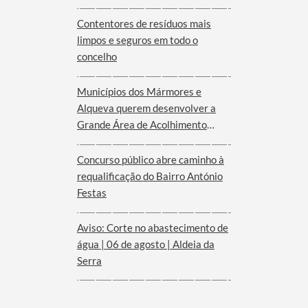
Serra d´Ossa
Contentores de resíduos mais
limpos e seguros em todo o
concelho
Municípios dos Mármores e
Alqueva querem desenvolver a
Grande Área de Acolhimento
Empresarial anunciada pelo
Governo para o Interior do
Concurso público abre caminho à
Alentejo
requalificação do Bairro António
Festas
Aviso: Corte no abastecimento de
água | 06 de agosto | Aldeia da
Serra