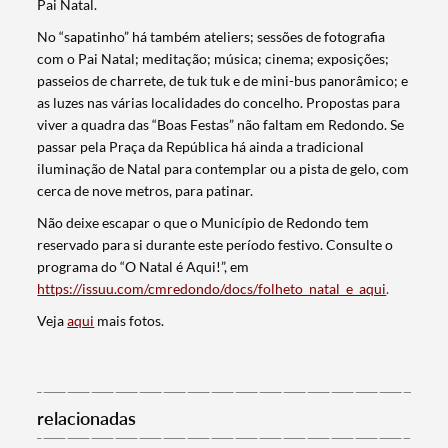
Pai Natal.
No “sapatinho” há também ateliers; sessões de fotografia
com o Pai Natal; meditação; música; cinema; exposições;
passeios de charrete, de tuk tuk e de mini-bus panorâmico; e
as luzes nas várias localidades do concelho. Propostas para
viver a quadra das “Boas Festas” não faltam em Redondo. Se
passar pela Praça da República há ainda a tradicional
iluminação de Natal para contemplar ou a pista de gelo, com
cerca de nove metros, para patinar.
Não deixe escapar o que o Município de Redondo tem
reservado para si durante este período festivo. Consulte o
programa do “O Natal é Aqui!”, em
https://issuu.com/cmredondo/docs/folheto_natal_e_aqui
.
Termo de Pesquisa
Veja
aqui
mais fotos.
relacionadas
Categorias gerais