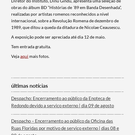
Diretor do Instituto, Dinu Gîndu, apresenta uma seleção de
obras do álbum BD “Histórias de ´89 em Banda Desenhada”,
realizadas por artistas romenos reconhecidos a nível
internacional, sobre a Revolução Romena de dezembro de
1989, que ditou a queda da ditadura de Nicolae Ceausescu.
A exposição pode ser apreciada até dia 12 de maio.
Tem entrada gratuita.
Veja
aqui
mais fotos.
Termo de Pesquisa
últimas notícias
Despacho: Encerramento ao público da Enoteca de
Redondo devido a serviço externo | dia 09 de agosto
Categorias gerais
Despacho – Encerramento ao público da Oficina das
Ruas Floridas por motivo de serviço externo | dias 08 e