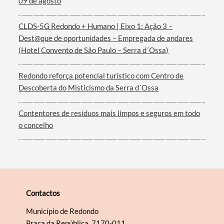
09 de agosto
CLDS-5G Redondo + Humano | Eixo 1: Ação 3 –
Filtros
Dest@que de oportunidades – Empregada de andares
(Hotel Convento de São Paulo – Serra d´Ossa)
Redondo reforça potencial turístico com Centro de
Descoberta do Misticismo da Serra d´Ossa
Contentores de resíduos mais limpos e seguros em todo
o concelho
Contactos
Município de Redondo
Praça da República, 7170-011