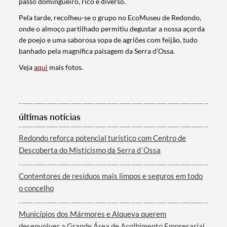
passo domingueiro, rico e diverso.
Pela tarde, recolheu-se o grupo no EcoMuseu de Redondo,
onde o almoço partilhado permitiu degustar a nossa açorda
de poejo e uma saborosa sopa de agriões com feijão, tudo
banhado pela magnífica paisagem da Serra d’Ossa.
Veja
aqui
mais fotos.
últimas notícias
Termo de Pesquisa
Redondo reforça potencial turístico com Centro de
Descoberta do Misticismo da Serra d´Ossa
Contentores de resíduos mais limpos e seguros em todo
Categorias gerais
o concelho
Municípios dos Mármores e Alqueva querem
desenvolver a Grande Área de Acolhimento Empresarial