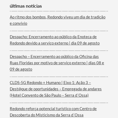
últimas notícias
Ao ritmo dos bombos, Redondo viveu um dia de tradição
e convívio
Termo de Pesquisa
Despacho: Encerramento ao público da Enoteca de
Redondo devido a serviço externo | dia 09 de agosto
Despacho – Encerramento ao público da Oficina das
Ruas Floridas por motivo de serviço externo | dias 08 e
Categorias gerais
09 de agosto
CLDS-5G Redondo + Humano | Eixo 1: Ação 3 –
Dest@que de oportunidades – Empregada de andares
(Hotel Convento de São Paulo – Serra d´Ossa)
Filtros
Redondo reforça potencial turístico com Centro de
Descoberta do Misticismo da Serra d´Ossa