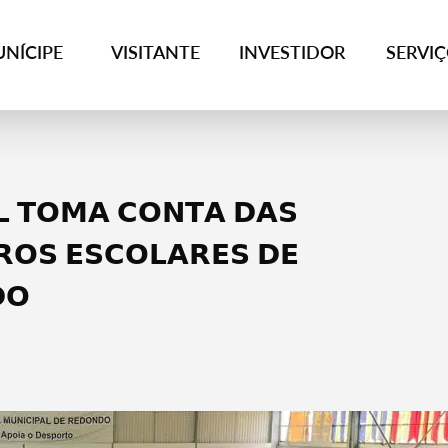
NÍCIPE
VISITANTE
INVESTIDOR
SERVI
 𝗧𝗢𝗠𝗔 𝗖𝗢𝗡𝗧𝗔 𝗗𝗔𝗦
𝗥𝗢𝗦 𝗘𝗦𝗖𝗢𝗟𝗔𝗥𝗘𝗦 𝗗𝗘
𝗢