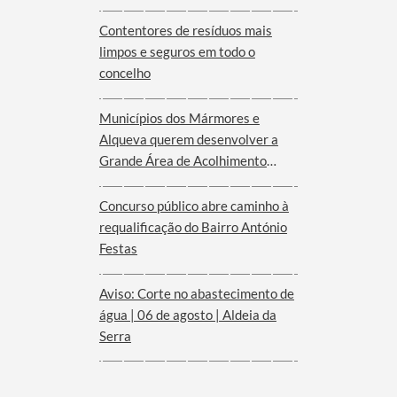
Serra d´Ossa
Contentores de resíduos mais
limpos e seguros em todo o
concelho
Municípios dos Mármores e
Alqueva querem desenvolver a
Grande Área de Acolhimento
Empresarial anunciada pelo
Governo para o Interior do
Concurso público abre caminho à
Alentejo
requalificação do Bairro António
Festas
Aviso: Corte no abastecimento de
água | 06 de agosto | Aldeia da
Serra