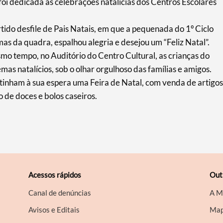
oi dedicada às celebrações natalícias dos Centros Escolares
ido desfile de Pais Natais, em que a pequenada do 1º Ciclo
s da quadra, espalhou alegria e desejou um “Feliz Natal”.
o tempo, no Auditório do Centro Cultural, as crianças do
as natalícios, sob o olhar orgulhoso das famílias e amigos.
 tinham à sua espera uma Feira de Natal, com venda de artigos
 de doces e bolos caseiros.
Acessos rápidos
Out
Canal de denúncias
A M
Avisos e Editais
Map