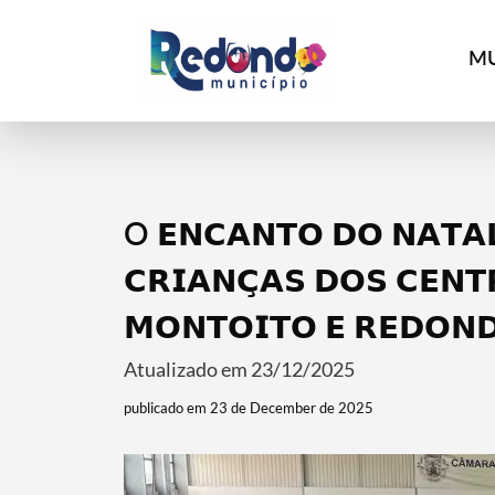
MU
O 𝗘𝗡𝗖𝗔𝗡𝗧𝗢 𝗗𝗢 𝗡𝗔𝗧𝗔
𝗖𝗥𝗜𝗔𝗡𝗖̧𝗔𝗦 𝗗𝗢𝗦 𝗖𝗘𝗡𝗧
𝗠𝗢𝗡𝗧𝗢𝗜𝗧𝗢 𝗘 𝗥𝗘𝗗𝗢𝗡
Atualizado em 23/12/2025
publicado em 23 de December de 2025