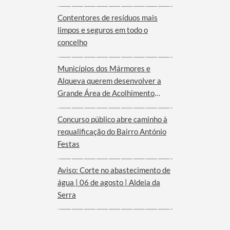
Serra d´Ossa
Contentores de resíduos mais
limpos e seguros em todo o
concelho
Municípios dos Mármores e
Alqueva querem desenvolver a
Grande Área de Acolhimento
Empresarial anunciada pelo
Governo para o Interior do
Concurso público abre caminho à
Alentejo
requalificação do Bairro António
Festas
Aviso: Corte no abastecimento de
água | 06 de agosto | Aldeia da
Serra