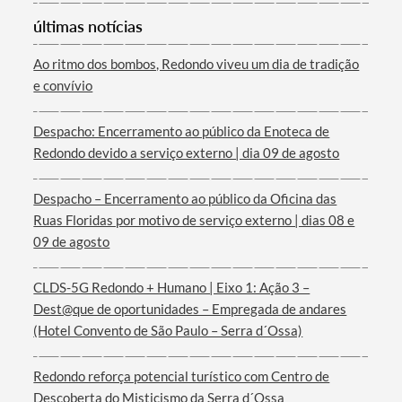
últimas notícias
Categorias gerais
Ao ritmo dos bombos, Redondo viveu um dia de tradição
e convívio
Despacho: Encerramento ao público da Enoteca de
Filtros
Redondo devido a serviço externo | dia 09 de agosto
Despacho – Encerramento ao público da Oficina das
Ruas Floridas por motivo de serviço externo | dias 08 e
09 de agosto
CLDS-5G Redondo + Humano | Eixo 1: Ação 3 –
Dest@que de oportunidades – Empregada de andares
(Hotel Convento de São Paulo – Serra d´Ossa)
Redondo reforça potencial turístico com Centro de
Descoberta do Misticismo da Serra d´Ossa