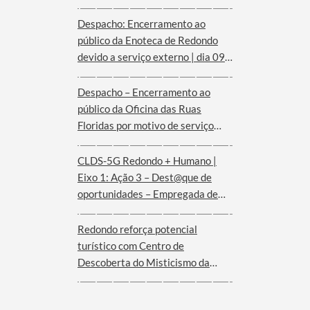
Despacho: Encerramento ao
público da Enoteca de Redondo
devido a serviço externo | dia 09
de agosto
Despacho – Encerramento ao
público da Oficina das Ruas
Floridas por motivo de serviço
externo | dias 08 e 09 de agosto
CLDS-5G Redondo + Humano |
Eixo 1: Ação 3 – Dest@que de
oportunidades – Empregada de
andares (Hotel Convento de São
Paulo – Serra d´Ossa)
Redondo reforça potencial
turístico com Centro de
Descoberta do Misticismo da
Serra d´Ossa