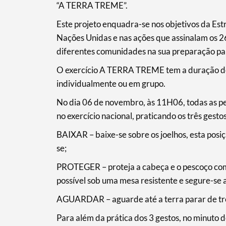
“A TERRA TREME”.
Este projeto enquadra-se nos objetivos da Est
Categorias gerais
Nações Unidas e nas ações que assinalam os 
diferentes comunidades na sua preparação para
O exercício A TERRA TREME tem a duração de 
individualmente ou em grupo.
Filtros
No dia 06 de novembro, às 11H06, todas as pe
no exercício nacional, praticando os três gest
BAIXAR – baixe-se sobre os joelhos, esta posi
se;
PROTEGER – proteja a cabeça e o pescoço com 
possível sob uma mesa resistente e segure-se 
AGUARDAR – aguarde até a terra parar de tr
Para além da prática dos 3 gestos, no minuto