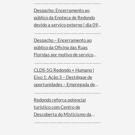
Despacho: Encerramento ao
público da Enoteca de Redondo
devido a serviço externo | dia 09
de agosto
Despacho – Encerramento ao
público da Oficina das Ruas
Floridas por motivo de serviço
externo | dias 08 e 09 de agosto
CLDS-5G Redondo + Humano |
Eixo 1: Ação 3 – Dest@que de
oportunidades – Empregada de
andares (Hotel Convento de São
Paulo – Serra d´Ossa)
Redondo reforça potencial
turístico com Centro de
Descoberta do Misticismo da
Serra d´Ossa