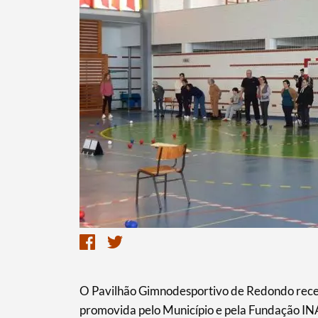
Termo de Pesquisa
Categorias gerais
O Pavilhão Gimnodesportivo de Redondo receb
promovida pelo Município e pela Fundação IN
Filtros