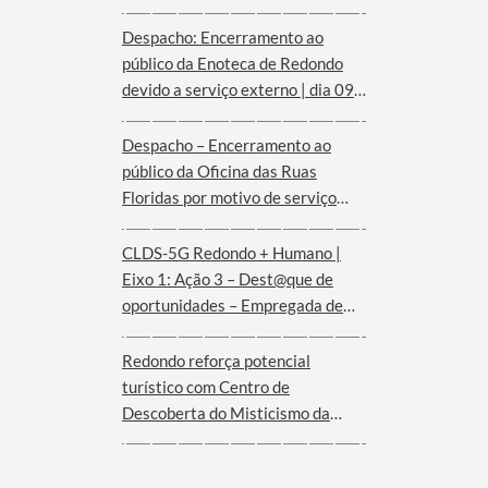
Despacho: Encerramento ao
público da Enoteca de Redondo
devido a serviço externo | dia 09
de agosto
Despacho – Encerramento ao
público da Oficina das Ruas
Floridas por motivo de serviço
externo | dias 08 e 09 de agosto
CLDS-5G Redondo + Humano |
Eixo 1: Ação 3 – Dest@que de
oportunidades – Empregada de
andares (Hotel Convento de São
Paulo – Serra d´Ossa)
Redondo reforça potencial
turístico com Centro de
Descoberta do Misticismo da
Serra d´Ossa