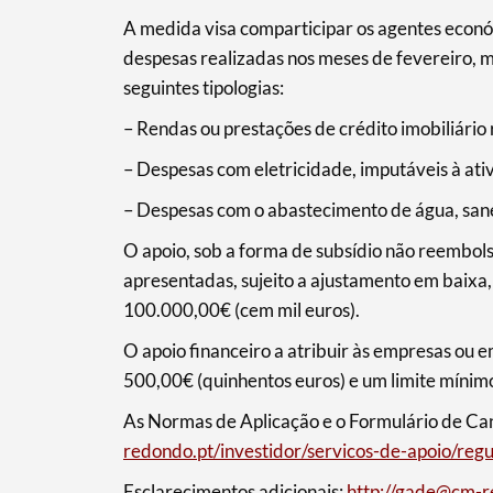
Categorias gerais
A medida visa comparticipar os agentes econó
despesas realizadas nos meses de fevereiro, 
seguintes tipologias:
– Rendas ou prestações de crédito imobiliário 
Filtros
– Despesas com eletricidade, imputáveis à ati
– Despesas com o abastecimento de água, sane
O apoio, sob a forma de subsídio não reembol
apresentadas, sujeito a ajustamento em baixa, 
100.000,00€ (cem mil euros).
O apoio financeiro a atribuir às empresas ou 
500,00€ (quinhentos euros) e um limite mínim
As Normas de Aplicação e o Formulário de Can
redondo.pt/investidor/servicos-de-apoio/reg
Esclarecimentos adicionais:
http://gade@cm-r