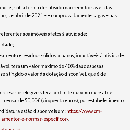
micos, sob a forma de subsídio não reembolsável, das
março e abril de 2021 – e comprovadamente pagas – nas
referentes aos imóveis afetos à atividade;
vidade;
amento e resíduos sólidos urbanos, imputáveis à atividade.
sável, terá um valor máximo de 40% das despesas
se atingido o valor da dotação disponível, que é de
empresários elegíveis terá um limite máximo mensal de
o mensal de 50,00€ (cinquenta euros), por estabelecimento.
didatura estão disponíveis em:
https://www.cm-
ulamentos-e-normas-especificos/
.
edondo.pt
.