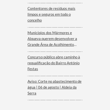
Serra d´Ossa
Contentores de resíduos mais
limpos e seguros em todo o
concelho
Municípios dos Mármores e
Alqueva querem desenvolver a
Grande Área de Acolhimento
Empresarial anunciada pelo
Governo para o Interior do
Concurso público abre caminho à
Alentejo
requalificação do Bairro António
Festas
Aviso: Corte no abastecimento de
água | 06 de agosto | Aldeia da
Serra