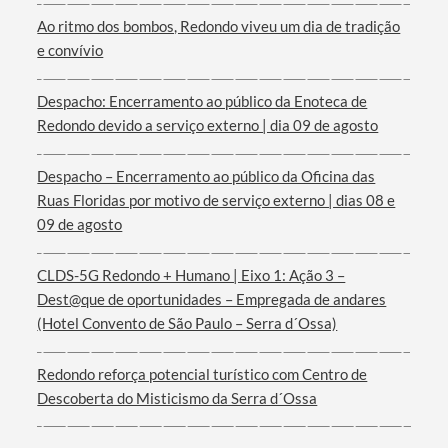
Ao ritmo dos bombos, Redondo viveu um dia de tradição
e convívio
Despacho: Encerramento ao público da Enoteca de
Termo de Pesquisa
Redondo devido a serviço externo | dia 09 de agosto
Despacho – Encerramento ao público da Oficina das
Ruas Floridas por motivo de serviço externo | dias 08 e
09 de agosto
Categorias gerais
CLDS-5G Redondo + Humano | Eixo 1: Ação 3 –
Dest@que de oportunidades – Empregada de andares
(Hotel Convento de São Paulo – Serra d´Ossa)
Filtros
Redondo reforça potencial turístico com Centro de
Descoberta do Misticismo da Serra d´Ossa