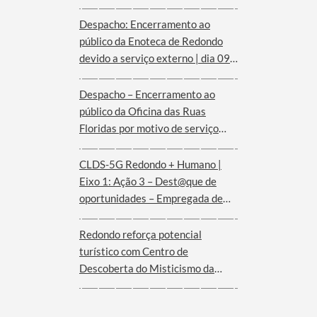
Despacho: Encerramento ao
público da Enoteca de Redondo
devido a serviço externo | dia 09
de agosto
Despacho – Encerramento ao
público da Oficina das Ruas
Floridas por motivo de serviço
externo | dias 08 e 09 de agosto
CLDS-5G Redondo + Humano |
Eixo 1: Ação 3 – Dest@que de
oportunidades – Empregada de
andares (Hotel Convento de São
Paulo – Serra d´Ossa)
Redondo reforça potencial
turístico com Centro de
Descoberta do Misticismo da
Serra d´Ossa