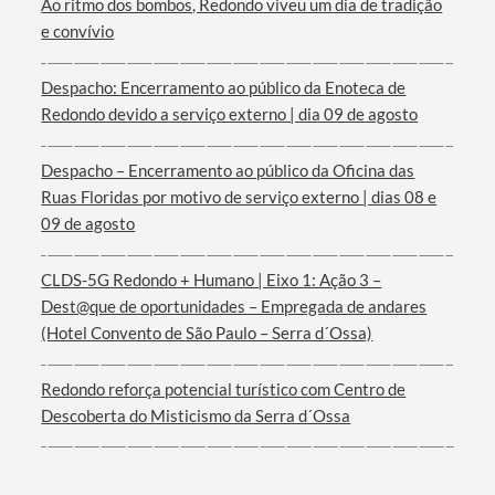
Ao ritmo dos bombos, Redondo viveu um dia de tradição
e convívio
Despacho: Encerramento ao público da Enoteca de
Redondo devido a serviço externo | dia 09 de agosto
Termo de Pesquisa
Despacho – Encerramento ao público da Oficina das
Ruas Floridas por motivo de serviço externo | dias 08 e
09 de agosto
Categorias gerais
CLDS-5G Redondo + Humano | Eixo 1: Ação 3 –
Dest@que de oportunidades – Empregada de andares
(Hotel Convento de São Paulo – Serra d´Ossa)
Redondo reforça potencial turístico com Centro de
Filtros
Descoberta do Misticismo da Serra d´Ossa