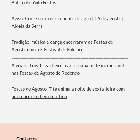
Bairro António Festas
Aviso: Corte no abastecimento de água | 06 de agosto |
Termo de Pesquisa
Aldeia da Serra
Tradição, música e dança encerraram as Festas de
Agosto com o X Festival de Folclore
Categorias gerais
A voz da Luís Trigacheiro marcou uma noite memorável
nas Festas de Agosto de Redondo
Festas de Agosto: Tita anima a noite de sexta-feira com
um concerto cheio de ritmo
Filtros
Contactos