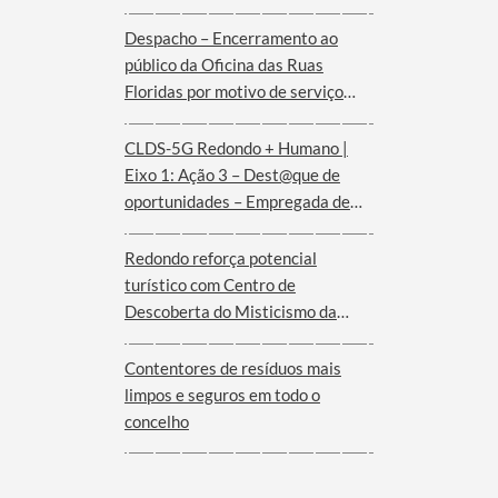
de agosto
Despacho – Encerramento ao
público da Oficina das Ruas
Floridas por motivo de serviço
externo | dias 08 e 09 de agosto
CLDS-5G Redondo + Humano |
Eixo 1: Ação 3 – Dest@que de
oportunidades – Empregada de
andares (Hotel Convento de São
Paulo – Serra d´Ossa)
Redondo reforça potencial
turístico com Centro de
Descoberta do Misticismo da
Serra d´Ossa
Contentores de resíduos mais
limpos e seguros em todo o
concelho