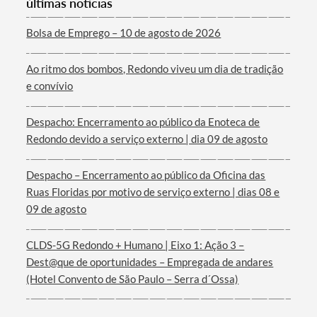
últimas notícias
Bolsa de Emprego – 10 de agosto de 2026
Ao ritmo dos bombos, Redondo viveu um dia de tradição
Termo de Pesquisa
e convívio
Despacho: Encerramento ao público da Enoteca de
Redondo devido a serviço externo | dia 09 de agosto
Categorias gerais
Despacho – Encerramento ao público da Oficina das
Ruas Floridas por motivo de serviço externo | dias 08 e
09 de agosto
CLDS-5G Redondo + Humano | Eixo 1: Ação 3 –
Filtros
Dest@que de oportunidades – Empregada de andares
(Hotel Convento de São Paulo – Serra d´Ossa)