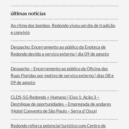
últimas notícias
Ao ritmo dos bombos, Redondo viveu um dia de tradição
e convívio
Termo de Pesquisa
Despacho: Encerramento ao público da Enoteca de
Redondo devido a serviço externo | dia 09 de agosto
Despacho – Encerramento ao público da Oficina das
Ruas Floridas por motivo de serviço externo | dias 08 e
Categorias gerais
09 de agosto
CLDS-5G Redondo + Humano | Eixo 1: Ação 3 –
Dest@que de oportunidades – Empregada de andares
(Hotel Convento de São Paulo – Serra d´Ossa)
Filtros
Redondo reforça potencial turístico com Centro de