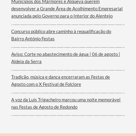
Municípios dos Mármores e Alqueva querem
desenvolver a Grande Área de Acolhimento Empresarial
anunciada pelo Governo para o Interior do Alentejo
Termo de Pesquisa
Concurso público abre caminho à requalificação do
Bairro António Festas
Aviso: Corte no abastecimento de água | 06 de agosto |
Aldeia da Serra
Categorias gerais
Tradição, música e dança encerraram as Festas de
Agosto com o X Festival de Folclore
A voz da Luís Trigacheiro marcou uma noite memorável
Filtros
nas Festas de Agosto de Redondo