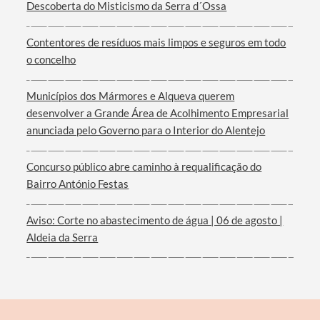
Descoberta do Misticismo da Serra d´Ossa
Contentores de resíduos mais limpos e seguros em todo
o concelho
Termo de Pesquisa
Municípios dos Mármores e Alqueva querem
desenvolver a Grande Área de Acolhimento Empresarial
anunciada pelo Governo para o Interior do Alentejo
Categorias gerais
Concurso público abre caminho à requalificação do
Bairro António Festas
Aviso: Corte no abastecimento de água | 06 de agosto |
Aldeia da Serra
Filtros