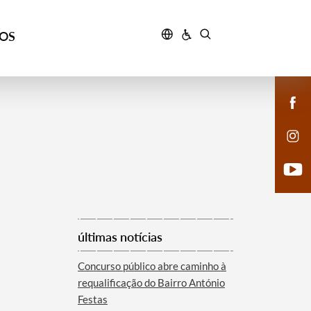
ÇOS
últimas notícias
Concurso público abre caminho à
requalificação do Bairro António
Festas