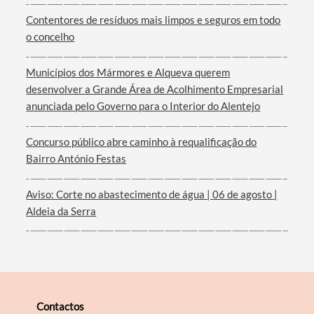
Contentores de resíduos mais limpos e seguros em todo
o concelho
Filtros
Municípios dos Mármores e Alqueva querem
desenvolver a Grande Área de Acolhimento Empresarial
anunciada pelo Governo para o Interior do Alentejo
Concurso público abre caminho à requalificação do
Bairro António Festas
Aviso: Corte no abastecimento de água | 06 de agosto |
Aldeia da Serra
Contactos