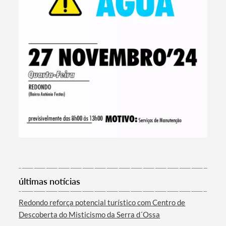
Termo de Pesquisa
últimas notícias
Redondo reforça potencial turístico com Centro de
Categorias gerais
Descoberta do Misticismo da Serra d´Ossa