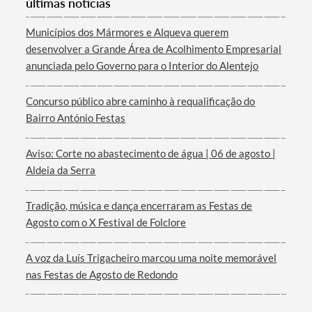
últimas notícias
Municípios dos Mármores e Alqueva querem
desenvolver a Grande Área de Acolhimento Empresarial
anunciada pelo Governo para o Interior do Alentejo
Termo de Pesquisa
Concurso público abre caminho à requalificação do
Bairro António Festas
Aviso: Corte no abastecimento de água | 06 de agosto |
Categorias gerais
Aldeia da Serra
Tradição, música e dança encerraram as Festas de
Agosto com o X Festival de Folclore
Filtros
A voz da Luís Trigacheiro marcou uma noite memorável
nas Festas de Agosto de Redondo