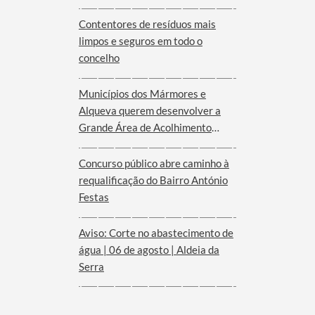
Serra d´Ossa
Contentores de resíduos mais
limpos e seguros em todo o
concelho
Municípios dos Mármores e
Alqueva querem desenvolver a
Grande Área de Acolhimento
Empresarial anunciada pelo
Governo para o Interior do
Concurso público abre caminho à
Alentejo
requalificação do Bairro António
Festas
Aviso: Corte no abastecimento de
água | 06 de agosto | Aldeia da
Serra