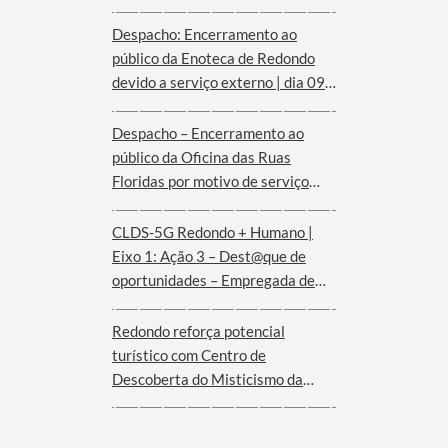
Despacho: Encerramento ao
público da Enoteca de Redondo
devido a serviço externo | dia 09
de agosto
Despacho – Encerramento ao
público da Oficina das Ruas
Floridas por motivo de serviço
externo | dias 08 e 09 de agosto
CLDS-5G Redondo + Humano |
Eixo 1: Ação 3 – Dest@que de
oportunidades – Empregada de
andares (Hotel Convento de São
Paulo – Serra d´Ossa)
Redondo reforça potencial
turístico com Centro de
Descoberta do Misticismo da
Serra d´Ossa