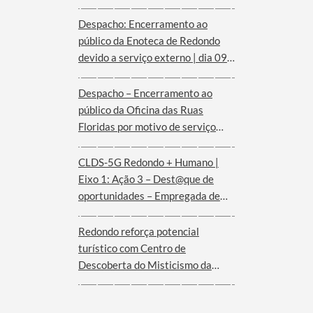
Despacho: Encerramento ao
público da Enoteca de Redondo
devido a serviço externo | dia 09
de agosto
Despacho – Encerramento ao
público da Oficina das Ruas
Floridas por motivo de serviço
externo | dias 08 e 09 de agosto
CLDS-5G Redondo + Humano |
Eixo 1: Ação 3 – Dest@que de
oportunidades – Empregada de
andares (Hotel Convento de São
Paulo – Serra d´Ossa)
Redondo reforça potencial
turístico com Centro de
Descoberta do Misticismo da
Serra d´Ossa