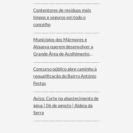
Serra d´Ossa
Contentores de resíduos mais
limpos e seguros em todo o
concelho
Municípios dos Mármores e
Alqueva querem desenvolver a
Grande Área de Acolhimento
Empresarial anunciada pelo
Governo para o Interior do
Concurso público abre caminho à
Alentejo
requalificação do Bairro António
Festas
Aviso: Corte no abastecimento de
água | 06 de agosto | Aldeia da
Serra