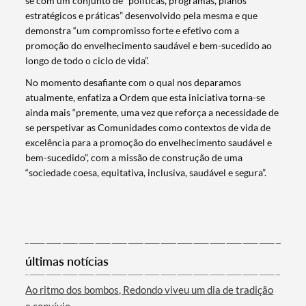
se com um conjunto de “políticas, programas, planos
estratégicos e práticas” desenvolvido pela mesma e que
demonstra “um compromisso forte e efetivo com a
promoção do envelhecimento saudável e bem-sucedido ao
longo de todo o ciclo de vida”.
No momento desafiante com o qual nos deparamos
atualmente, enfatiza a Ordem que esta iniciativa torna-se
ainda mais “premente, uma vez que reforça a necessidade de
se perspetivar as Comunidades como contextos de vida de
excelência para a promoção do envelhecimento saudável e
bem-sucedido”, com a missão de construção de uma
“sociedade coesa, equitativa, inclusiva, saudável e segura”.
Termo de Pesquisa
últimas notícias
Ao ritmo dos bombos, Redondo viveu um dia de tradição
Categorias gerais