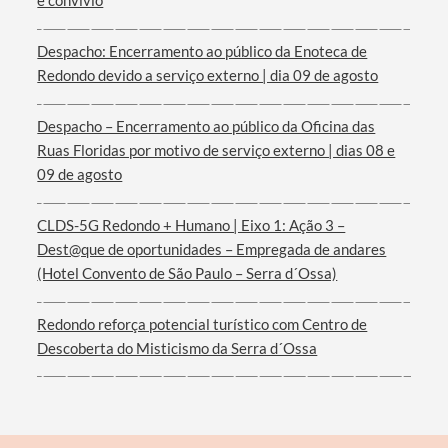
e convívio
Despacho: Encerramento ao público da Enoteca de
Redondo devido a serviço externo | dia 09 de agosto
Filtros
Despacho – Encerramento ao público da Oficina das
Ruas Floridas por motivo de serviço externo | dias 08 e
09 de agosto
CLDS-5G Redondo + Humano | Eixo 1: Ação 3 –
Dest@que de oportunidades – Empregada de andares
(Hotel Convento de São Paulo – Serra d´Ossa)
Redondo reforça potencial turístico com Centro de
Descoberta do Misticismo da Serra d´Ossa