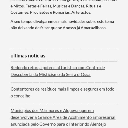
e Mitos, Festas e Feiras, Músicas e Danças, Rituais e
Costumes, Procissões e Romarias, Artefactos.
A seu tempo divulgaremos mais novidades sobre este tema
não deixando de frisar que se é nosso já é maravilhoso.
últimas notícias
Termo de Pesquisa
Redondo reforça potencial turístico com Centro de
Descoberta do Misticismo da Serra d´Ossa
Contentores de resíduos mais limpos e seguros em todo
o concelho
Categorias gerais
Municípios dos Mármores e Alqueva querem
desenvolver a Grande Área de Acolhimento Empresarial
anunciada pelo Governo para o Interior do Alentejo