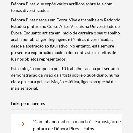
Débora Pires, que expõe vários acrílicos sobre tela com
temas diversificados.
Débora Pires nasceu em Évora. Vive e trabalha em Redondo.
Estudou pintura no Curso Artes Visuais na Universidade de
Évora. Enquanto artista em início de carreira o seu trabalho
acaba por abranger linguagens e técnicas diversificadas,
desde a abstração ao figurativo. No entanto, está sempre
presente a exploração máxima dos contrastes e efeitos de
luz nos objetos representados.
Esta coleção composta por 10 trabalhos acaba por ser uma
demonstração da visão da artista sobre o quotidiano, numa
clara procura pela satisfação estética, ligada ao que há de
mais sensorial.
Links permanentes
Termo de Pesquisa
“Caminhando sobre a mancha” – Exposição de
pintura de Débora Pires – Fotos