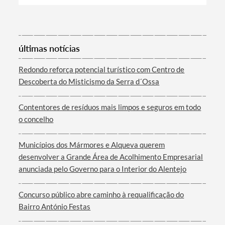
Categorias gerais
últimas notícias
Redondo reforça potencial turístico com Centro de
Descoberta do Misticismo da Serra d´Ossa
Filtros
Contentores de resíduos mais limpos e seguros em todo
o concelho
Municípios dos Mármores e Alqueva querem
desenvolver a Grande Área de Acolhimento Empresarial
anunciada pelo Governo para o Interior do Alentejo
Concurso público abre caminho à requalificação do
Bairro António Festas